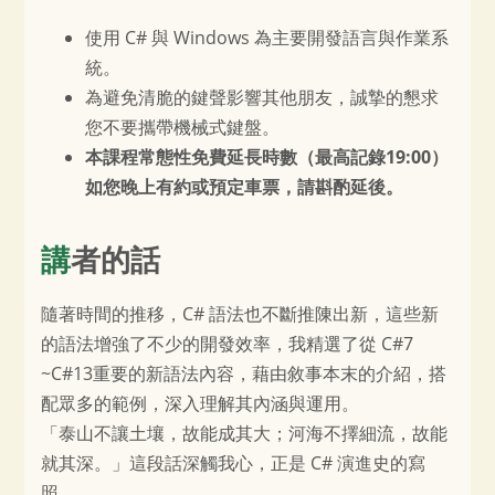
使用 C# 與 Windows 為主要開發語言與作業系
統。
為避免清脆的鍵聲影響其他朋友，誠摯的懇求
您不要攜帶機械式鍵盤。
本課程常態性免費延長時數（最高記錄19:00）
如您晚上有約或預定車票，請斟酌延後。
講者的話
隨著時間的推移，C# 語法也不斷推陳出新，這些新
的語法增強了不少的開發效率，我精選了從 C#7
~C#13重要的新語法內容，藉由敘事本末的介紹，搭
配眾多的範例，深入理解其內涵與運用。
「泰山不讓土壤，故能成其大；河海不擇細流，故能
就其深。」這段話深觸我心，正是 C# 演進史的寫
照。