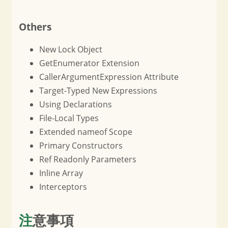
Others
New Lock Object
GetEnumerator Extension
CallerArgumentExpression Attribute
Target-Typed New Expressions
Using Declarations
File-Local Types
Extended nameof Scope
Primary Constructors
Ref Readonly Parameters
Inline Array
Interceptors
注意事項